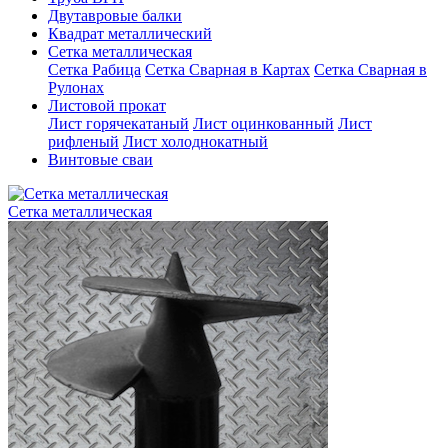
Двутавровые балки
Квадрат металлический
Сетка металлическая
Сетка Рабица
Сетка Сварная в Картах
Сетка Сварная в
Рулонах
Листовой прокат
Лист горячекатаный
Лист оцинкованный
Лист
рифленый
Лист холоднокатный
Винтовые сваи
Сетка металлическая